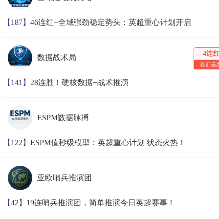
【187】
46连红+全域强劲稳定势头：英超重心计划开启
4连
数据战术局
当前连
【141】
28连胜！硬核数据+战术推演
ESPM数据脉搏
【122】
ESPM值秒级模型：英超重心计划 状态火热！
亚欧哨兵推演团
【42】
19连哨兵推演团，简单推演今日英超赛事！