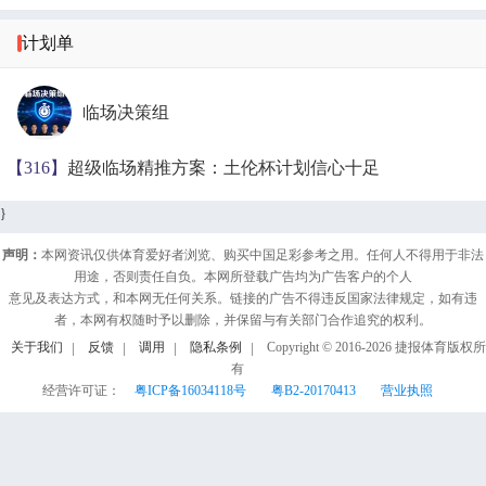
计划单
临场决策组
【316】
超级临场精推方案：土伦杯计划信心十足
}
声明：
本网资讯仅供体育爱好者浏览、购买中国足彩参考之用。任何人不得用于非法
用途，否则责任自负。本网所登载广告均为广告客户的个人
意见及表达方式，和本网无任何关系。链接的广告不得违反国家法律规定，如有违
者，本网有权随时予以删除，并保留与有关部门合作追究的权利。
关于我们
反馈
调用
隐私条例
Copyright © 2016-
2026
捷报体育版权所
有
经营许可证：
粤ICP备16034118号
粤B2-20170413
营业执照