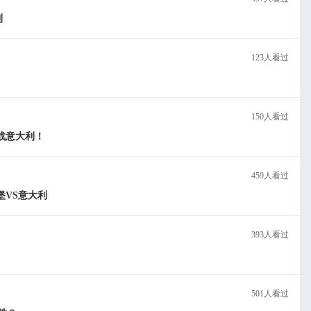
利
123人看过
150人看过
大战意大利！
459人看过
堡VS意大利
393人看过
501人看过