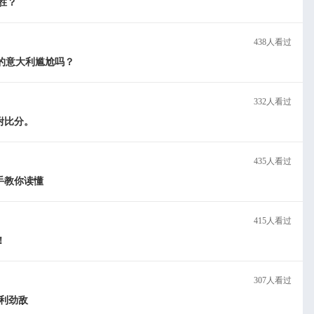
胜？
438人看过
的意大利尴尬吗？
332人看过
附比分。
435人看过
手教你读懂
415人看过
！
307人看过
大利劲敌