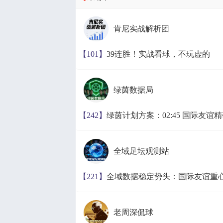
肯尼实战解析团
【101】
39连胜！实战看球，不玩虚的
绿茵数据局
【242】
绿茵计划方案：02:45 国际友谊
全域足坛观测站
【221】
全域数据稳定势头：国际友谊重
老周深侃球