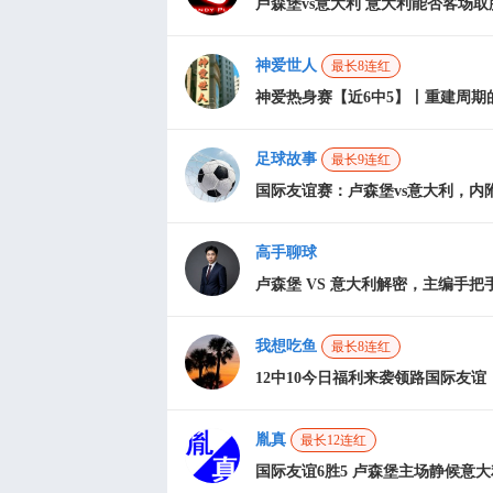
卢森堡vs意大利 意大利能否客场取
神爱世人
最长8连红
神爱热身赛【近6中5】丨重建周期
足球故事
最长9连红
国际友谊赛：卢森堡vs意大利，内
高手聊球
卢森堡 VS 意大利解密，主编手把
我想吃鱼
最长8连红
12中10今日福利来袭领路国际友谊
胤真
最长12连红
国际友谊6胜5 卢森堡主场静候意