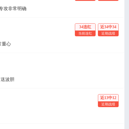
谊专攻非常明确
34连红
近34中34
当前连红
近期战绩
常重心
 送波胆
近13中12
近期战绩