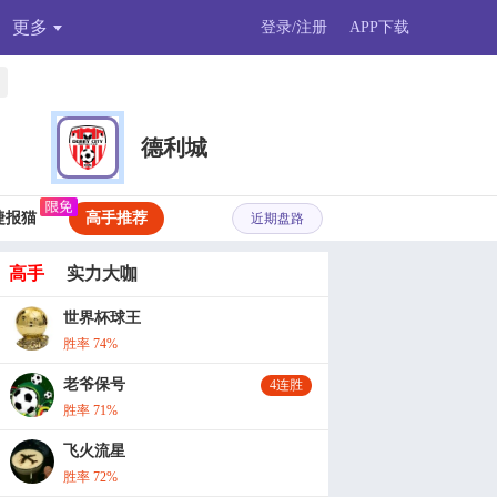
更多
登录/注册
APP下载
德利城
捷报猫
高手推荐
近期盘路
高手
实力大咖
世界杯球王
胜率
74%
老爷保号
4连胜
胜率
71%
飞火流星
胜率
72%