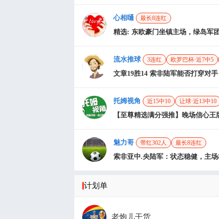
心相嗵
最长8连红
精选: 东欧豪门坐镇主场，绿岛军
流水推球
3连红
欧罗巴杯·近7中5
文章19胜14 索非陆军能否打穿对手
托姆视角
近15中10
让球·近13中10
【至尊精选满分强推】晚场信心王
魅力哥
带红302人
最长8连红
索非亚中.央陆军：状态稳健，主场
计划单
老炮儿干货