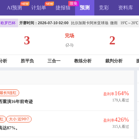
AI预测
计划单
捷报猫
预测
竞彩
资料库
欧罗巴杯
开赛时间：2026-07-10 02:00
比尔加斯卡阿米亚球场 微雨 19℃～20℃
3
完场
2
(2-1)
分析
胜平负
三合一
教练分析
裁判分析
164%
最长9连红
盈利率
179人看过
重演16年前奇迹
426%
连红
大小·近9中7
盈利率
315人看过
高达87%。