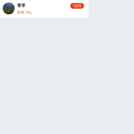
青草
5连胜
胜率
74%