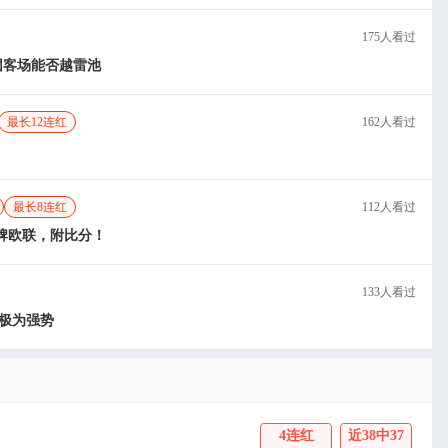
175人看过
团客场能否越雷池
最长12连红
162人看过
最长8连红
112人看过
牌欧联，附比分！
133人看过
极为强势
4连红
近38中37