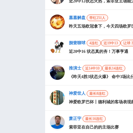
近20中12状态火热，索非亚主场能
嘉嘉解盘
带红251人
昨天五场欧冠拿下，今天四场欧罗
捌壹聊球
4连红
近19中13
让球·
近20中16 状态真的夯！万事亨通
推演士
近14中10
最长14连红
《昨天4胜3状态火爆》 命中3场比
神爱世人
最长8连红
神爱欧罗巴杯丨德利城的客场表现
萧正宇
最长16连红
索菲亚在自己的的主场比赛