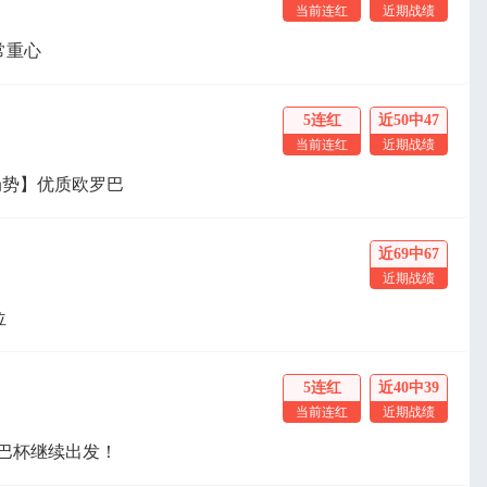
当前连红
近期战绩
常重心
5连红
近50中47
当前连红
近期战绩
局势】优质欧罗巴
近69中67
近期战绩
位
5连红
近40中39
当前连红
近期战绩
罗巴杯继续出发！