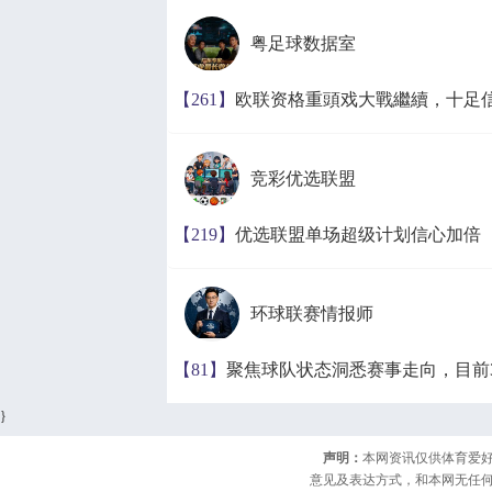
粤足球数据室
【261】
欧联资格重頭戏大戰繼續，十足
竞彩优选联盟
【219】
优选联盟单场超级计划信心加倍
环球联赛情报师
【81】
聚焦球队状态洞悉赛事走向，目前
}
声明：
本网资讯仅供体育爱
意见及表达方式，和本网无任