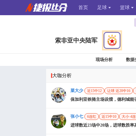
首页
足球
篮球
索非亚中央陆军
现场分析
数据
大咖分析
菜大少
近15中12
让球·近20中16
保加利亚铁骑主场设擂，德利城能否
张小七
6连红
近15中10
大小·4
进球数近23场中20场，进球数胜率