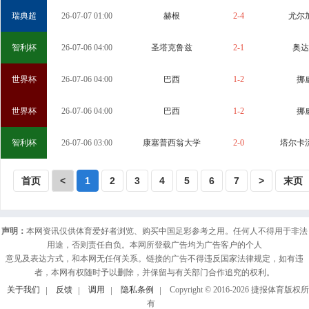
瑞典超
26-07-07 01:00
赫根
2-4
尤尔
智利杯
26-07-06 04:00
圣塔克鲁兹
2-1
奥达
世界杯
26-07-06 04:00
巴西
1-2
挪
世界杯
26-07-06 04:00
巴西
1-2
挪
智利杯
26-07-06 03:00
康塞普西翁大学
2-0
塔尔卡
首页
<
1
2
3
4
5
6
7
>
末页
声明：
本网资讯仅供体育爱好者浏览、购买中国足彩参考之用。任何人不得用于非法
用途，否则责任自负。本网所登载广告均为广告客户的个人
意见及表达方式，和本网无任何关系。链接的广告不得违反国家法律规定，如有违
者，本网有权随时予以删除，并保留与有关部门合作追究的权利。
关于我们
反馈
调用
隐私条例
Copyright © 2016-
2026
捷报体育版权所
有