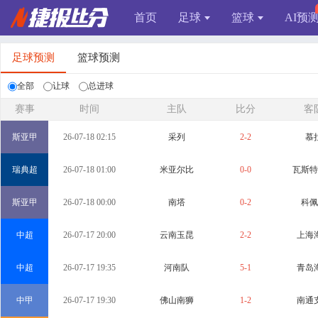
首页
足球
篮球
AI预
足球预测
篮球预测
全部
让球
总进球
赛事
时间
主队
比分
客
斯亚甲
26-07-18 02:15
采列
2-2
慕
瑞典超
26-07-18 01:00
米亚尔比
0-0
瓦斯特
斯亚甲
26-07-18 00:00
南塔
0-2
科佩
中超
26-07-17 20:00
云南玉昆
2-2
上海
中超
26-07-17 19:35
河南队
5-1
青岛
中甲
26-07-17 19:30
佛山南狮
1-2
南通