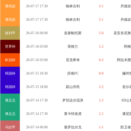
澳维超
26-07-17 17:30
格林古利
3-1
丹德农
澳维超
26-07-17 17:30
格林古利
3-1
丹德农
玻利甲
26-07-16 06:00
皇家帕托斯
5-0
圣安东尼奥
世界杯
26-07-16 03:00
英格兰
1-2
阿根
欧冠杯
26-07-16 03:00
尼克希奇
0-2
阿拉木图
韩国杯
26-07-15 18:30
庆南FC
0-0
骊州
韩国杯
26-07-15 18:00
蔚山市民
2-2
首尔
澳足总
26-07-14 17:30
罗切达尔流浪
1-2
SD公
澳足总
26-07-14 17:30
莱卡特老虎
2-1
潘尼
乌拉甲
26-07-14 06:00
塞罗拉尔戈
1-1
防卫者