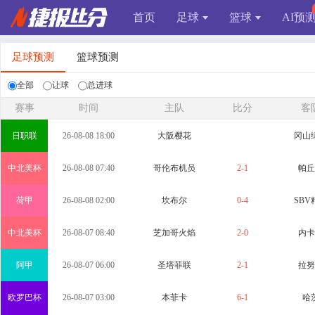
首页
足球
篮球
AI预
足球预测
篮球预测
全部
让球
总进球
赛事
时间
主队
比分
客
日职联
26-08-08 18:00
大阪樱花
冈山
中北美杯
26-08-08 07:40
哥伦布机员
2-1
帕丘
荷甲
26-08-08 02:00
坎布尔
0-4
SBV
中北美杯
26-08-07 08:40
芝加哥火焰
2-0
内卡
阿甲
26-08-07 06:00
圣塔菲联
2-1
拉努
欧罗巴杯
26-08-07 03:00
本菲卡
6-1
哈