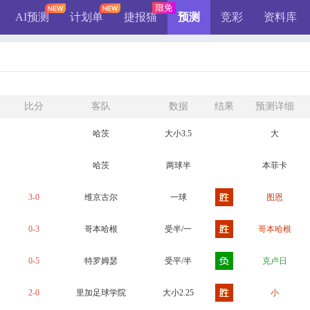
AI预测
计划单
捷报猫
预测
竞彩
资料库
比分
客队
数据
结果
预测详细
哈茨
大小3.5
大
哈茨
两球半
本菲卡
3-0
维京古尔
一球
图恩
0-3
哥本哈根
受半/一
哥本哈根
0-5
特罗姆瑟
受平/半
克卢日
2-0
里加足球学院
大小2.25
小