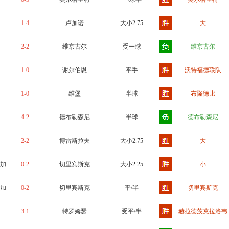
1-4
卢加诺
大小2.75
大
2-2
维京古尔
受一球
维京古尔
1-0
谢尔伯恩
平手
沃特福德联队
1-0
维堡
半球
布隆德比
4-2
德布勒森尼
半球
德布勒森尼
2-2
博雷斯拉夫
大小2.75
大
加
0-2
切里宾斯克
大小2.25
小
加
0-2
切里宾斯克
平/半
切里宾斯克
3-1
特罗姆瑟
受平/半
赫拉德茨克拉洛韦