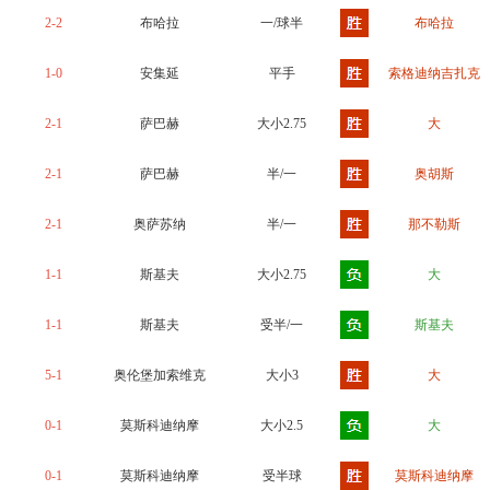
2-2
布哈拉
一/球半
布哈拉
1-0
安集延
平手
索格迪纳吉扎克
2-1
萨巴赫
大小2.75
大
2-1
萨巴赫
半/一
奥胡斯
2-1
奥萨苏纳
半/一
那不勒斯
1-1
斯基夫
大小2.75
大
1-1
斯基夫
受半/一
斯基夫
5-1
奥伦堡加索维克
大小3
大
0-1
莫斯科迪纳摩
大小2.5
大
0-1
莫斯科迪纳摩
受半球
莫斯科迪纳摩