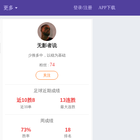
更多
登录/注册
APP下载
无影者说
少推多中，以稳为基础
74
粉丝 :
关注
足球近期成绩
近10胜8
13连胜
近10单
最大连胜
周成绩
73%
18
胜率
排名