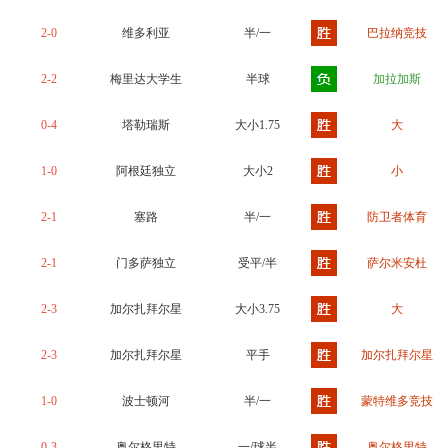
2-0
维多利亚
半/一
巴拉纳竞技
2-2
梅里达大学生
半球
加拉加斯
0-4
塔勒瑞斯
大小1.75
大
1-0
阿根廷独立
大小2
小
2-1
塞路
半/一
防卫者体育
2-1
门多萨独立
受平/半
萨尔米安杜
2-3
加尔扎拜尔星
大小3.75
大
2-3
加尔扎拜尔星
平手
加尔扎拜尔星
1-0
波士顿河
半/一
蒙特维多竞技
0-3
奥尔格里特
一/球半
奥尔格里特