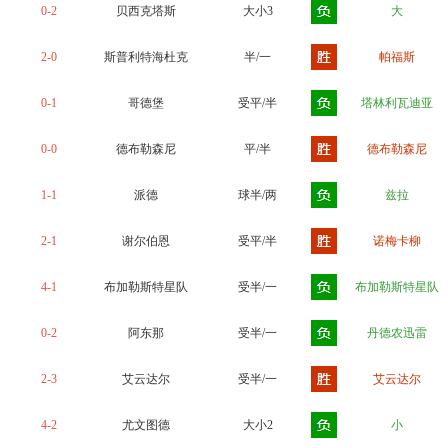
0-2
贝西克塔斯
大小3
大
2-0
斯普利特海杜克
半/一
帕福斯
0-1
哥德堡
受平/半
塔林利瓦迪亚
0-0
德布勒森尼
平/半
德布勒森尼
1-1
派德
球半/两
兹拉
2-1
谢尔伯恩
受平/半
诺梅卡柳
4-1
布加勒斯特星队
受半/一
布加勒斯特星队
0-2
阿东那
受半/一
丹德农迅雷
2-3
艾云达尔
受半/一
艾云达尔
4-2
尤文图德
大小2
小