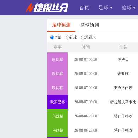
首页
足球
篮球
足球预测
篮球预测
全部
让球
总进球
赛事
时间
主队
欧协联
26-08-07 00:30
克卢日
欧协联
26-08-07 00:00
诺亚FC
欧协联
26-08-07 00:00
亚布洛内茨
欧罗巴杯
26-08-07 00:00
特拉维夫马卡比
乌兹超
26-08-06 23:00
塔什干棉农
乌兹超
26-08-06 23:00
塔什干棉农