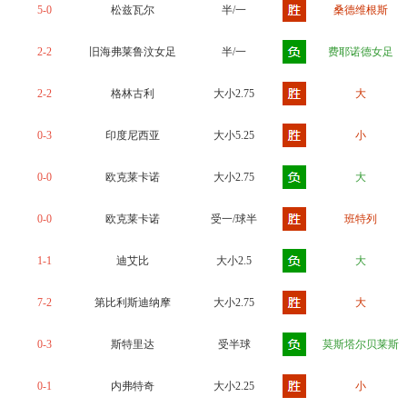
5-0
松兹瓦尔
半/一
桑德维根斯
2-2
旧海弗莱鲁汶女足
半/一
费耶诺德女足
2-2
格林古利
大小2.75
大
0-3
印度尼西亚
大小5.25
小
0-0
欧克莱卡诺
大小2.75
大
0-0
欧克莱卡诺
受一/球半
班特列
1-1
迪艾比
大小2.5
大
7-2
第比利斯迪纳摩
大小2.75
大
0-3
斯特里达
受半球
莫斯塔尔贝莱斯
0-1
内弗特奇
大小2.25
小