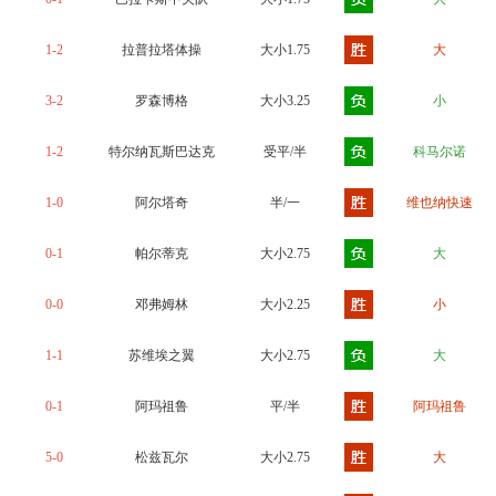
1-2
拉普拉塔体操
大小1.75
大
3-2
罗森博格
大小3.25
小
1-2
特尔纳瓦斯巴达克
受平/半
科马尔诺
1-0
阿尔塔奇
半/一
维也纳快速
0-1
帕尔蒂克
大小2.75
大
0-0
邓弗姆林
大小2.25
小
1-1
苏维埃之翼
大小2.75
大
0-1
阿玛祖鲁
平/半
阿玛祖鲁
5-0
松兹瓦尔
大小2.75
大