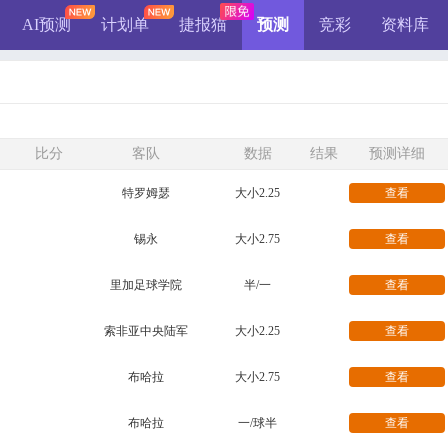
AI预测
计划单
捷报猫
预测
竞彩
资料库
比分
客队
数据
结果
预测详细
特罗姆瑟
大小2.25
查看
锡永
大小2.75
查看
里加足球学院
半/一
查看
索非亚中央陆军
大小2.25
查看
布哈拉
大小2.75
查看
布哈拉
一/球半
查看