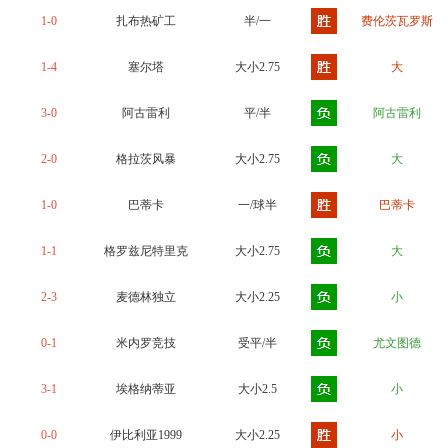
1-0
扎布热矿工
半/一
费伦茨瓦罗斯
1-4
塞尔塔
大小2.75
大
3-0
阿古雷利
平/半
阿古雷利
2-0
格拉茨风暴
大小2.75
大
1-0
巴蒂卡
一/球半
巴蒂卡
1-1
格罗兹尼特里克
大小2.75
大
2-3
麦德林独立
大小2.25
小
0-1
米内罗竞技
受平/半
尤文图德
3-1
埃格纳蒂亚
大小2.5
小
0-0
伊比利亚1999
大小2.25
小