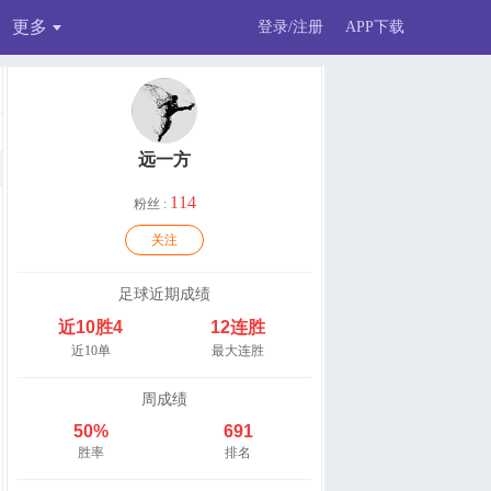
更多
登录/注册
APP下载
远一方
114
粉丝 :
关注
足球近期成绩
近10胜4
12连胜
近10单
最大连胜
周成绩
50%
691
胜率
排名