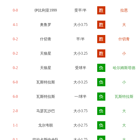
0-0
伊比利亚1999
受平/半
拉恩
4-1
奥鲁罗
大小3.75
大
0-2
什切青
平/半
什切青
0-2
天狼星
大小3.25
小
0-2
天狼星
受球半
哈尔姆斯塔德
6-0
瓦斯特拉斯
大小3.25
小
6-0
瓦斯特拉斯
一/球半
瓦斯特拉斯
2-0
马瑟瓦沙巴
大小3.75
大
1-1
戈尔韦联
大小2.75
大
0-1
巴拉卡斯中央队
大小1.75
大