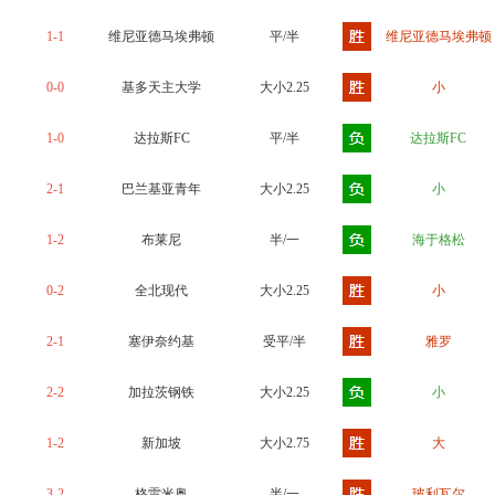
1-1
维尼亚德马埃弗顿
平/半
维尼亚德马埃弗顿
0-0
基多天主大学
大小2.25
小
1-0
达拉斯FC
平/半
达拉斯FC
2-1
巴兰基亚青年
大小2.25
小
1-2
布莱尼
半/一
海于格松
0-2
全北现代
大小2.25
小
2-1
塞伊奈约基
受平/半
雅罗
2-2
加拉茨钢铁
大小2.25
小
1-2
新加坡
大小2.75
大
3-2
格雷米奥
半/一
玻利瓦尔