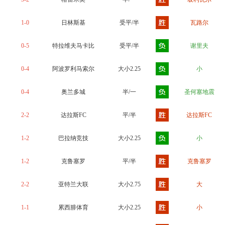
1-0
日林斯基
受平/半
瓦路尔
0-5
特拉维夫马卡比
受平/半
谢里夫
0-4
阿波罗利马索尔
大小2.25
小
0-4
奥兰多城
半/一
圣何塞地震
2-2
达拉斯FC
平/半
达拉斯FC
1-2
巴拉纳竞技
大小2.25
小
1-2
克鲁塞罗
平/半
克鲁塞罗
2-2
亚特兰大联
大小2.75
大
1-1
累西腓体育
大小2.25
小