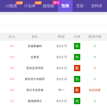
AI预测
计划单
捷报猫
预测
竞彩
资料库
比分
客队
数据
结果
预测详细
0-1
安德莱赫特
大小2.75
大
1-0
吉奥里
大小2.75
大
2-0
里加足球学院
大小2.25
小
0-3
索非亚中央陆军
大小2.25
小
1-0
塔尔卡流浪者
半/一
奴伯伦斯
2-3
麦德林独立
大小2.25
小