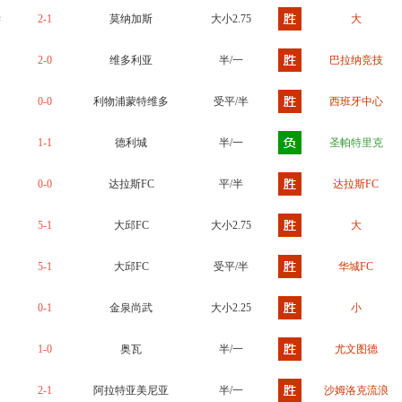
学
2-1
莫纳加斯
大小2.75
大
2-0
维多利亚
半/一
巴拉纳竞技
0-0
利物浦蒙特维多
受平/半
西班牙中心
1-1
德利城
半/一
圣帕特里克
0-0
达拉斯FC
平/半
达拉斯FC
5-1
大邱FC
大小2.75
大
5-1
大邱FC
受平/半
华城FC
0-1
金泉尚武
大小2.25
小
1-0
奥瓦
半/一
尤文图德
2-1
阿拉特亚美尼亚
半/一
沙姆洛克流浪