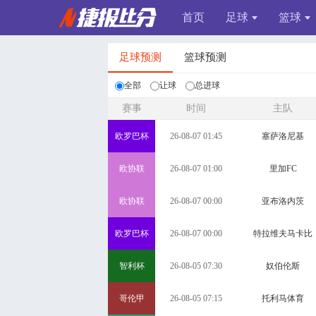
首页
足球
篮球
足球预测
篮球预测
全部
让球
总进球
赛事
时间
主队
欧罗巴杯
26-08-07 01:45
塞萨洛尼基
欧协联
26-08-07 01:00
里加FC
欧协联
26-08-07 00:00
亚布洛内茨
欧罗巴杯
26-08-07 00:00
特拉维夫马卡比
智利杯
26-08-05 07:30
奴伯伦斯
哥伦甲
26-08-05 07:15
托利马体育