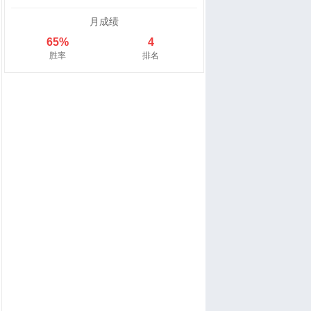
月成绩
65%
4
胜率
排名