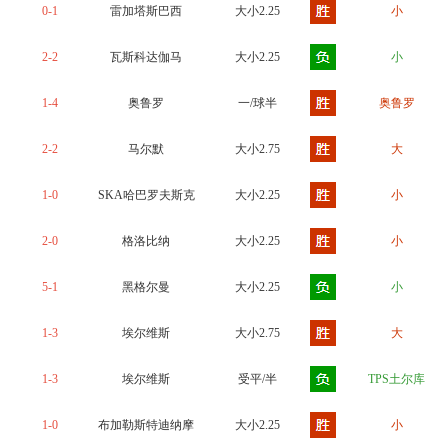
0-1
雷加塔斯巴西
大小2.25
小
2-2
瓦斯科达伽马
大小2.25
小
1-4
奥鲁罗
一/球半
奥鲁罗
2-2
马尔默
大小2.75
大
1-0
SKA哈巴罗夫斯克
大小2.25
小
2-0
格洛比纳
大小2.25
小
5-1
黑格尔曼
大小2.25
小
1-3
埃尔维斯
大小2.75
大
1-3
埃尔维斯
受平/半
TPS土尔库
1-0
布加勒斯特迪纳摩
大小2.25
小