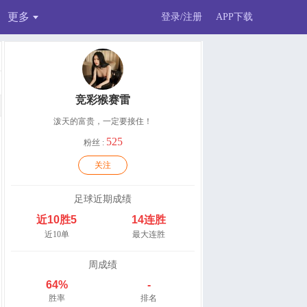
更多
登录/注册
APP下载
竞彩猴赛雷
泼天的富贵，一定要接住！
525
粉丝 :
关注
足球近期成绩
近10胜5
14连胜
近10单
最大连胜
周成绩
64%
-
胜率
排名