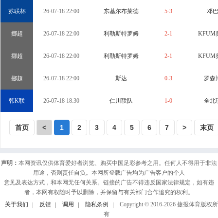
苏联杯
26-07-18 22:00
东基尔布莱德
5-3
邓
挪超
26-07-18 22:00
利勒斯特罗姆
2-1
KFUM
挪超
26-07-18 22:00
利勒斯特罗姆
2-1
KFUM
挪超
26-07-18 22:00
斯达
0-3
罗森
韩K联
26-07-18 18:30
仁川联队
1-0
全北
首页
<
1
2
3
4
5
6
7
>
末页
声明：
本网资讯仅供体育爱好者浏览、购买中国足彩参考之用。任何人不得用于非法
用途，否则责任自负。本网所登载广告均为广告客户的个人
意见及表达方式，和本网无任何关系。链接的广告不得违反国家法律规定，如有违
者，本网有权随时予以删除，并保留与有关部门合作追究的权利。
关于我们
反馈
调用
隐私条例
Copyright © 2016-
2026
捷报体育版权所
有