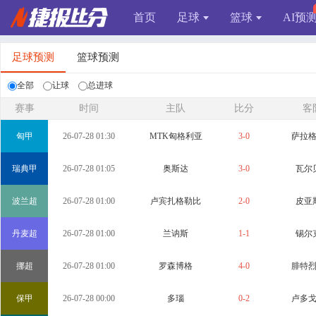
首页
足球
篮球
AI预
足球预测
篮球预测
全部
让球
总进球
赛事
时间
主队
比分
客
匈甲
26-07-28 01:30
MTK匈格利亚
3-0
萨拉
瑞典甲
26-07-28 01:05
奥斯达
3-0
瓦尔
波兰超
26-07-28 01:00
卢宾扎格勒比
2-0
皮亚
丹麦超
26-07-28 01:00
兰讷斯
1-1
锡尔
挪超
26-07-28 01:00
罗森博格
4-0
腓特
保甲
26-07-28 00:00
多瑙
0-2
卢多