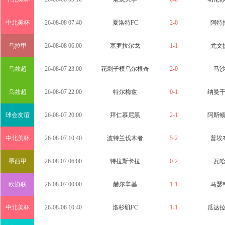
中北美杯
26-08-08 07:40
夏洛特FC
2-0
阿特
乌拉甲
26-08-08 06:00
塞罗拉尔戈
1-1
尤文
乌兹超
26-08-07 23:00
花刺子模乌尔根奇
2-0
马
乌兹超
26-08-07 22:00
特尔梅兹
0-1
纳曼
球会友谊
26-08-07 20:00
拜仁慕尼黑
2-1
阿斯
中北美杯
26-08-07 10:40
波特兰伐木者
5-2
普埃
墨西甲
26-08-07 06:00
特拉斯卡拉
0-2
瓦
欧协联
26-08-07 00:00
赫尔辛基
1-1
马瑟
中北美杯
26-08-06 10:40
洛杉矶FC
1-1
瓜达