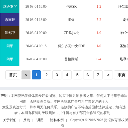
球会友谊
26-08-04 19:00
济州SK
1-2
拜仁
东南锦
26-08-04 18:00
缅甸
7-2
老
洪都甲
26-08-04 09:00
CD马拉松
1-0
独立
阿甲
26-08-04 08:15
科尔多瓦中央SDE
1-0
圣洛
阿甲
26-08-04 06:00
普拉腾斯
0-4
塔勒
首页
<
1
2
3
4
5
6
7
>
末页
声明：
本网资讯仅供体育爱好者浏览、购买中国足彩参考之用。任何人不得用于非法
用途，否则责任自负。本网所登载广告均为广告客户的个人
意见及表达方式，和本网无任何关系。链接的广告不得违反国家法律规定，如有违
者，本网有权随时予以删除，并保留与有关部门合作追究的权利。
关于我们
反馈
调用
隐私条例
Copyright © 2016-
2026
捷报体育版权所
有