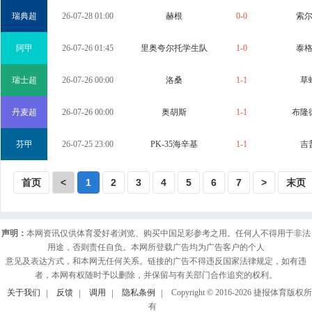
瑞典超
26-07-28 01:00
赫根
0-0
索
阿甲
26-07-26 01:45
里奥夸尔托学生队
1-0
泰
瑞士超
26-07-26 00:00
洛桑
1-1
草
丹麦超
26-07-26 00:00
奥胡斯
1-1
布隆
芬甲
26-07-25 23:00
PK-35海辛基
1-1
吉
首页
<
1
2
3
4
5
6
7
>
末页
声明：
本网资讯仅供体育爱好者浏览、购买中国足彩参考之用。任何人不得用于非法
用途，否则责任自负。本网所登载广告均为广告客户的个人
意见及表达方式，和本网无任何关系。链接的广告不得违反国家法律规定，如有违
者，本网有权随时予以删除，并保留与有关部门合作追究的权利。
关于我们
反馈
调用
隐私条例
Copyright © 2016-
2026
捷报体育版权所
有