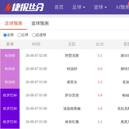
首页
足球
篮球
AI预
足球预测
篮球预测
全部
让球
总进球
赛事
时间
主队
比分
客
欧协联
26-08-07 02:00
阿贾克斯
3-1
谢尔
欧协联
26-08-07 02:00
特温特
6-0
斯特
欧协联
26-08-07 01:00
谢里夫
1-3
圣
欧罗巴杯
26-08-07 01:00
萨尔茨堡
1-0
帕
欧罗巴杯
26-08-07 01:00
波兹南莱赫
1-0
克拉克
欧罗巴杯
26-08-07 01:00
林肯红魔
1-1
奥莫