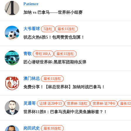
Patience
加纳 vs 巴拿马——世界杯小组赛
大爷看球
5连红
最长11连红
状态火热6胜5！包周赞赏也划算！
青歌
带红160人
最长11连红
匠心潜研世界杯:黑星军团期待反弹
澳门林总
最长11连红
免费分享！【林总世界杯】加纳对战巴拿马！
灵通哥
让球·近20中13
世界杯·3连红
世界杯·近7中6
最长1
世界杯11胜8：巴拿马洗刷中北美鱼腩标签？！
岗田武史
最长10连红