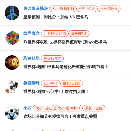
风吹皇帝裤浪
大小·近19中14
带红142人
最长12连红
皇帝预测，附比分：加纳 VS 巴拿马
臨界魔方
世界杯·近8中5
最长9连红
昨世界杯双胜 世界杯临界值深研 加纳vs巴拿马
彩迷佳琪
最长15连红
世界杯4连胜 巴拿马老龄化严重能否影响节奏？
捌壹聊球
近18中11
最长12连红
世界杯3连红+近8中6！错过拍大腿！
小西
大小·5连红
大小·近18中13
最长12连红
这场比分细节有规律可言！可做重点关照