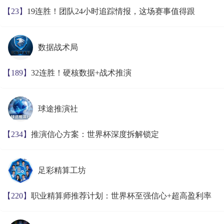
【23】
19连胜！团队24小时追踪情报，这场赛事值得跟
数据战术局
【189】
32连胜！硬核数据+战术推演
球途推演社
【234】
推演信心方案：世界杯深度拆解锁定
足彩精算工坊
【220】
职业精算师推荐计划：世界杯至强信心+超高盈利率