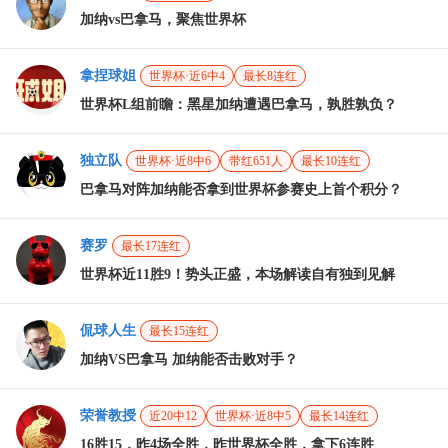
加纳vs巴拿马，聚焦世界杯
拿捏球姐
世界杯·近6中4
最长8连红
世界杯L组前瞻：黑星加纳遭遇巴拿马，孰胜孰负？
独立队
世界杯·近8中6
带红651人
最长10连红
巴拿马对阵加纳能否拿到世界杯参赛史上首个积分？
赛罗
最长17连红
世界杯近11胜9！势头正盛，本场解读自有独到见解
侃球人生
最长15连红
加纳VS巴拿马 加纳能否击败对手？
荣誉教授
近20中12
世界杯·近8中5
最长14连红
16胜15，昨4场全胜，昨世界杯全胜，拿下6连胜