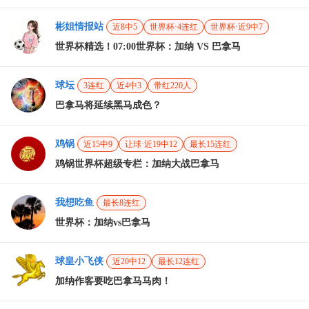
彬姐情报站
近8中5
世界杯·4连红
世界杯·近9中7
世界杯精选！07:00世界杯：加纳 VS 巴拿马
球坛
3连红
近4中3
带红220人
巴拿马将延续黑马成色？
鸡锅
近15中9
让球·近19中12
最长15连红
鸡锅世界杯超级专栏：加纳大战巴拿马
我想吃鱼
最长8连红
世界杯：加纳vs巴拿马
球皇小飞侠
近20中12
最长12连红
加纳作客要吃巴拿马马肉！