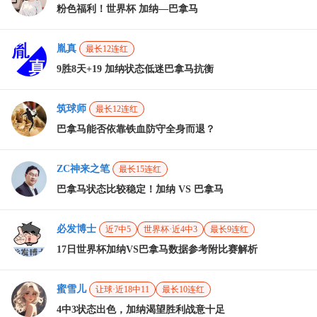
粉色福利！世界杯 加纳—巴拿马
胤真
最长12连红
9胜8天+19 加纳状态低迷巴拿马抗衡
筑球师
最长12连红
巴拿马能否依靠铁血防守全身而退？
ZC神来之笔
最长15连红
巴拿马状态比较稳定！加纳 VS 巴拿马
必发博士
近7中5
世界杯·近4中3
最长9连红
17日世界杯加纳VS巴拿马数据参考附比赛解析
蜜雪儿
让球·近18中11
最长10连红
4中3状态出色，加纳渴望胜利战意十足