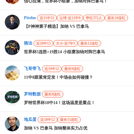
信心拉满，世界杯小组赛，加纳对阵巴拿马！
Pitelm
近15中12
让球·近12中9
带红372人
最长10连红
【P神神算子精选】加纳 VS 巴拿马
骑法
近20中13
大小·近7中5
最长12连红
世界杯5连胜+19胜14 小组赛加纳对阵巴拿马
飞哥带飞
近19中12
最长9连红
11中8跟紧肯定发！中场会如何碰撞？
罗特数据
最长8连红
罗特世界杯18中14！这场温度是重点！
地瓜蛋
近18中12
最长15连红
加纳 VS 巴拿马 加纳整体实力占优